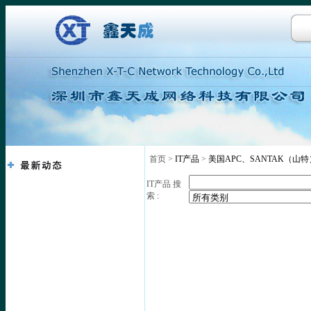
首页
>
IT产品
>
美国APC、SANTAK（山
IT产品 搜
索 :